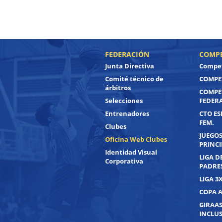
FEDERACIÓN
COMPE
Junta Directiva
Compet
Comité técnico de
COMPET
árbitros
COMPE
Selecciones
FEDER
Entrenadores
CTO ES
FEM.
Clubes
JUEGOS
Oficina Web Clubes
PRINC
Identidad Visual
LIGA D
Corporativa
PADRE
LIGA 3
COPA 
GIRAAS
INCLUS