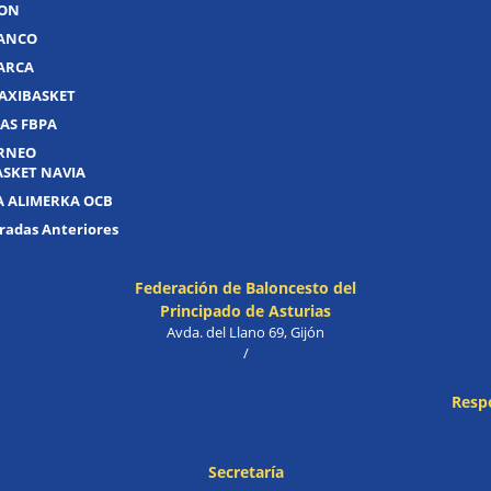
JON
UANCO
UARCA
AXIBASKET
AS FBPA
ORNEO
ASKET NAVIA
A ALIMERKA OCB
adas Anteriores
Federación de Baloncesto del
Principado de Asturias
Avda. del Llano 69, Gijón
/
Resp
Secretaría