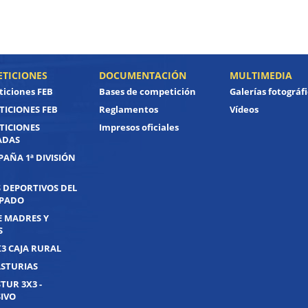
TICIONES
DOCUMENTACIÓN
MULTIMEDIA
iciones FEB
Bases de competición
Galerías fotográf
ICIONES FEB
Reglamentos
Vídeos
TICIONES
Impresos oficiales
ADAS
PAÑA 1ª DIVISIÓN
 DEPORTIVOS DEL
IPADO
E MADRES Y
S
X3 CAJA RURAL
ASTURIAS
TUR 3X3 -
IVO