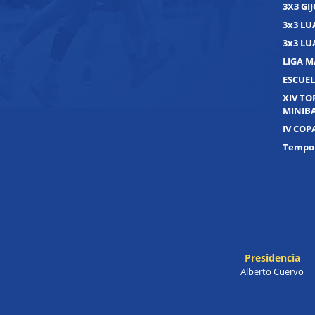
3X3 GI
3x3 L
3x3 L
LIGA M
ESCUEL
XIV T
MINIB
IV COP
Tempor
Presidencia
Alberto Cuervo