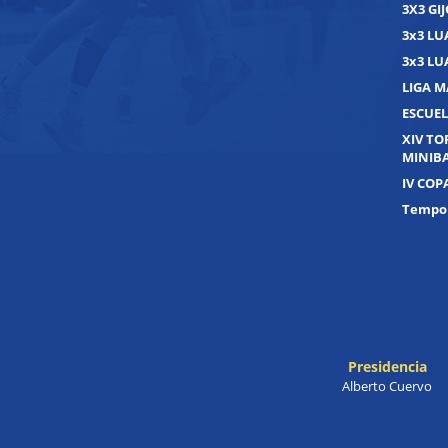
3X3 GI
3x3 L
3x3 L
LIGA M
ESCUEL
XIV T
MINIB
IV COP
Tempor
Presidencia
Alberto Cuervo