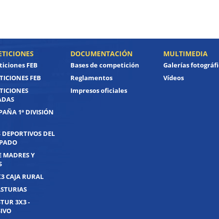
TICIONES
DOCUMENTACIÓN
MULTIMEDIA
iciones FEB
Bases de competición
Galerías fotográf
ICIONES FEB
Reglamentos
Vídeos
TICIONES
Impresos oficiales
ADAS
PAÑA 1ª DIVISIÓN
 DEPORTIVOS DEL
IPADO
E MADRES Y
S
X3 CAJA RURAL
ASTURIAS
TUR 3X3 -
IVO