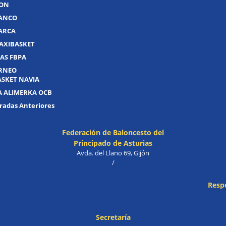
JON
UANCO
UARCA
AXIBASKET
AS FBPA
ORNEO
ASKET NAVIA
A ALIMERKA OCB
adas Anteriores
Federación de Baloncesto del
Principado de Asturias
Avda. del Llano 69, Gijón
/
Resp
Secretaría