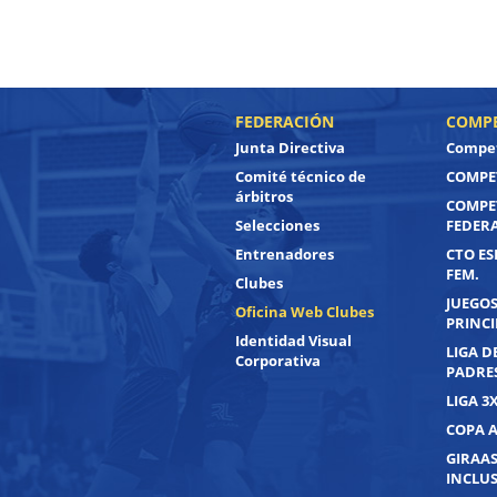
FEDERACIÓN
COMPE
Junta Directiva
Compet
Comité técnico de
COMPET
árbitros
COMPE
Selecciones
FEDER
Entrenadores
CTO ES
FEM.
Clubes
JUEGOS
Oficina Web Clubes
PRINC
Identidad Visual
LIGA D
Corporativa
PADRE
LIGA 3
COPA 
GIRAAS
INCLUS