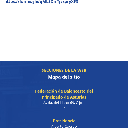
https://forms.gle/qMLSDrrTjvspryXF9
SECCIONES DE LA WEB
Mapa del sitio
Federación de Baloncesto del
Principado de Asturias
Avda. del Llano 69, Gijón
/
Presidencia
Alberto Cuervo