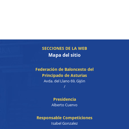
SECCIONES DE LA WEB
Mapa del sitio
Federación de Baloncesto del
Principado de Asturias
Avda. del Llano 69, Gijón
/
Presidencia
Alberto Cuervo
Responsable Competiciones
Isabel Gonzalez