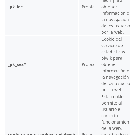
piwik para
_pk_id*
Propia
obtener
información de
la navegación
de los usuarios
por la web.
Cookie del
servicio de
estadísticas
piwik para
_pk_ses*
Propia
obtener
información de
la navegación
de los usuarios
por la web.
Esta cookie
permite al
usuario el
correcto
funcionamiento
de la web,
configuracion_cookies_indalweb
Propia
guardando sus