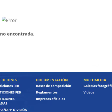
no encontrada
.
TICIONES
DOCUMENTACIÓN
MULTIMEDIA
iciones FEB
Bases de competición
Galerías fotográf
ICIONES FEB
Reglamentos
Vídeos
TICIONES
Impresos oficiales
ADAS
PAÑA 1ª DIVISIÓN