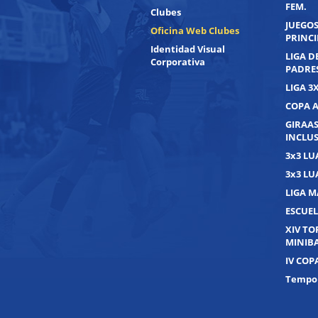
FEM.
Clubes
JUEGOS
Oficina Web Clubes
PRINC
Identidad Visual
LIGA D
Corporativa
PADRE
LIGA 3
COPA 
GIRAAS
INCLUS
3x3 L
3x3 L
LIGA M
ESCUEL
XIV T
MINIB
IV COP
Tempor