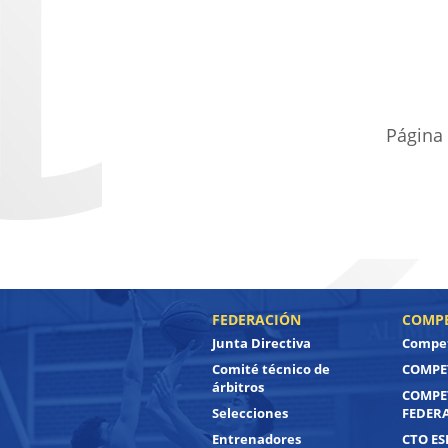
Página
FEDERACIÓN
COMPE
Junta Directiva
Compet
Comité técnico de
COMPET
árbitros
COMPE
Selecciones
FEDER
Entrenadores
CTO ES