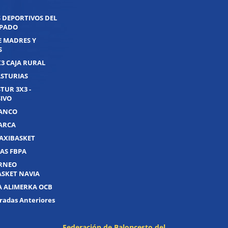
 DEPORTIVOS DEL
IPADO
E MADRES Y
S
X3 CAJA RURAL
ASTURIAS
TUR 3X3 -
IVO
UANCO
UARCA
AXIBASKET
AS FBPA
ORNEO
ASKET NAVIA
A ALIMERKA OCB
adas Anteriores
Federación de Baloncesto del