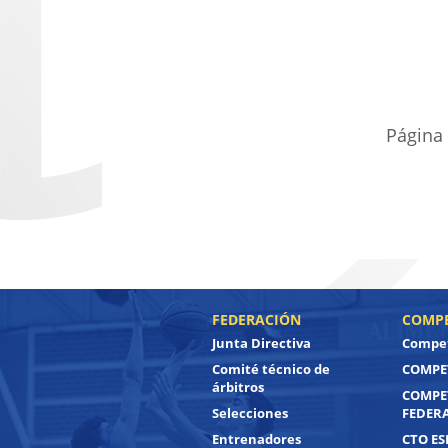
Página
FEDERACIÓN
COMPE
Junta Directiva
Compet
Comité técnico de
COMPET
árbitros
COMPE
Selecciones
FEDER
Entrenadores
CTO ES