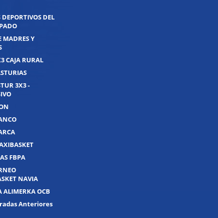
 DEPORTIVOS DEL
IPADO
E MADRES Y
S
X3 CAJA RURAL
ASTURIAS
TUR 3X3 -
IVO
JON
UANCO
UARCA
AXIBASKET
AS FBPA
ORNEO
ASKET NAVIA
A ALIMERKA OCB
adas Anteriores