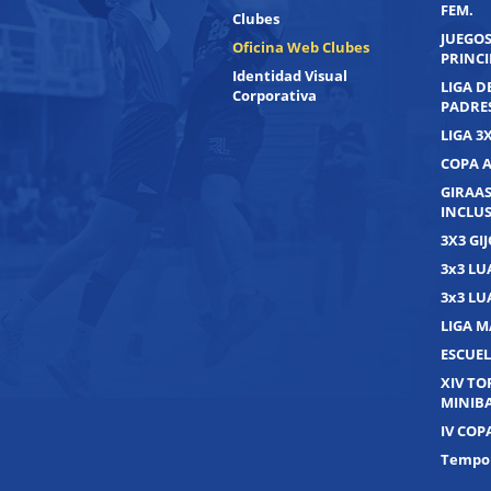
FEM.
Clubes
JUEGOS
Oficina Web Clubes
PRINC
Identidad Visual
LIGA D
Corporativa
PADRE
LIGA 3
COPA 
GIRAAS
INCLUS
3X3 GI
3x3 L
3x3 L
LIGA M
ESCUEL
XIV T
MINIB
IV COP
Tempor