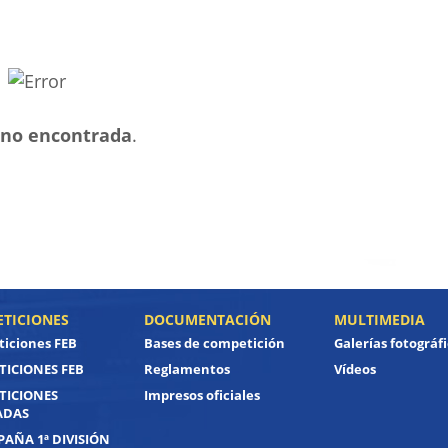
no encontrada
.
TICIONES
DOCUMENTACIÓN
MULTIMEDIA
iciones FEB
Bases de competición
Galerías fotográf
ICIONES FEB
Reglamentos
Vídeos
TICIONES
Impresos oficiales
ADAS
PAÑA 1ª DIVISIÓN