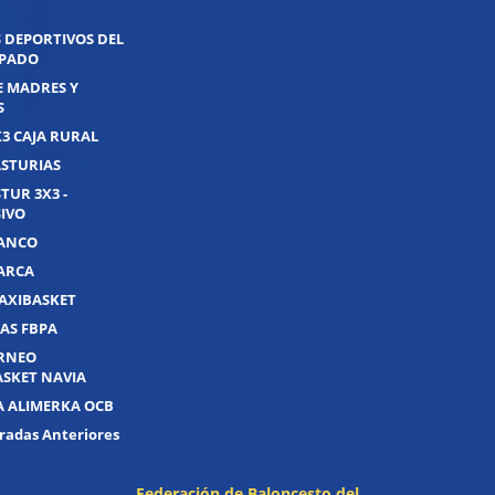
 DEPORTIVOS DEL
IPADO
E MADRES Y
S
X3 CAJA RURAL
ASTURIAS
TUR 3X3 -
IVO
UANCO
UARCA
AXIBASKET
AS FBPA
ORNEO
ASKET NAVIA
A ALIMERKA OCB
adas Anteriores
Federación de Baloncesto del