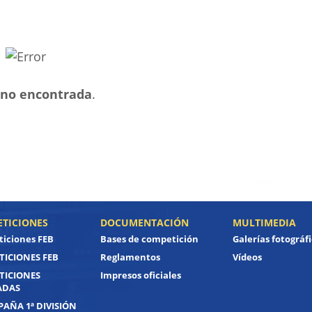
no encontrada
.
TICIONES
DOCUMENTACIÓN
MULTIMEDIA
iciones FEB
Bases de competición
Galerías fotográf
ICIONES FEB
Reglamentos
Vídeos
TICIONES
Impresos oficiales
ADAS
PAÑA 1ª DIVISIÓN