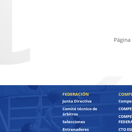
Página
FEDERACIÓN
COMPE
Junta Directiva
Compet
Comité técnico de
COMPET
árbitros
COMPE
Selecciones
FEDER
Entrenadores
CTO ES