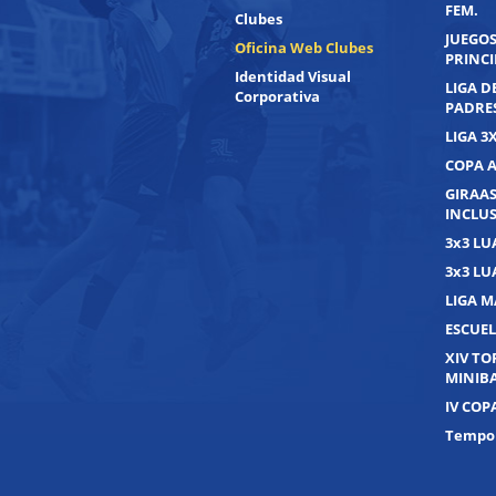
FEM.
Clubes
JUEGOS
Oficina Web Clubes
PRINC
Identidad Visual
LIGA D
Corporativa
PADRE
LIGA 3
COPA 
GIRAAS
INCLUS
3x3 L
3x3 L
LIGA M
ESCUEL
XIV T
MINIB
IV COP
Tempor