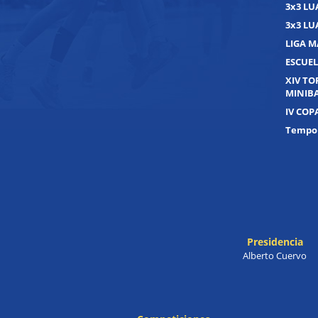
3x3 L
3x3 L
LIGA M
ESCUEL
XIV T
MINIB
IV COP
Tempor
Presidencia
Alberto Cuervo