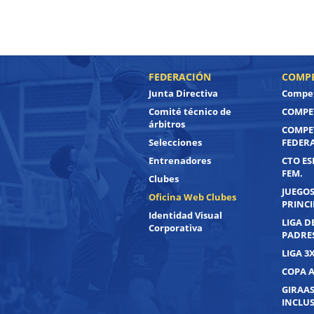
FEDERACIÓN
COMPE
Junta Directiva
Compet
Comité técnico de
COMPET
árbitros
COMPE
Selecciones
FEDER
Entrenadores
CTO ES
FEM.
Clubes
JUEGOS
Oficina Web Clubes
PRINC
Identidad Visual
LIGA D
Corporativa
PADRE
LIGA 3
COPA 
GIRAAS
INCLUS