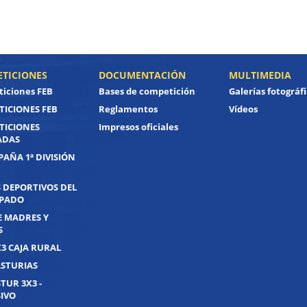
TICIONES
DOCUMENTACIÓN
MULTIMEDIA
iciones FEB
Bases de competición
Galerías fotográf
ICIONES FEB
Reglamentos
Vídeos
TICIONES
Impresos oficiales
ADAS
PAÑA 1ª DIVISIÓN
 DEPORTIVOS DEL
IPADO
E MADRES Y
S
X3 CAJA RURAL
ASTURIAS
TUR 3X3 -
IVO