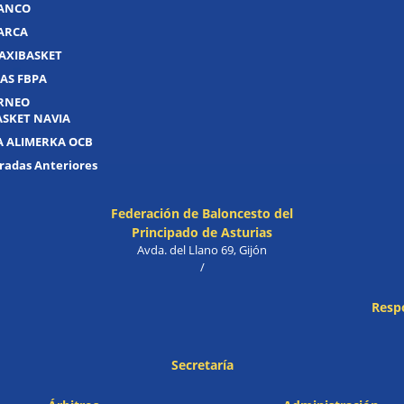
UANCO
UARCA
AXIBASKET
AS FBPA
ORNEO
ASKET NAVIA
A ALIMERKA OCB
adas Anteriores
Federación de Baloncesto del
Principado de Asturias
Avda. del Llano 69, Gijón
/
Resp
Secretaría