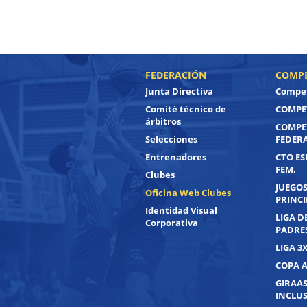
FEDERACIÓN
COMPE
Junta Directiva
Compet
Comité técnico de
COMPET
árbitros
COMPE
Selecciones
FEDER
Entrenadores
CTO ES
FEM.
Clubes
JUEGOS
Oficina Web Clubes
PRINC
Identidad Visual
LIGA D
Corporativa
PADRE
LIGA 3
COPA 
GIRAAS
INCLUS