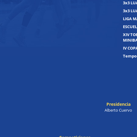
3x3 L
3x3 L
LIGA M
ESCUEL
XIV T
MINIB
IV COP
Tempor
Presidencia
Alberto Cuervo