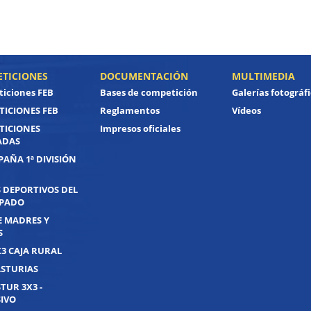
TICIONES
DOCUMENTACIÓN
MULTIMEDIA
iciones FEB
Bases de competición
Galerías fotográf
ICIONES FEB
Reglamentos
Vídeos
TICIONES
Impresos oficiales
ADAS
PAÑA 1ª DIVISIÓN
 DEPORTIVOS DEL
IPADO
E MADRES Y
S
X3 CAJA RURAL
ASTURIAS
TUR 3X3 -
IVO