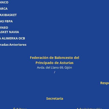
UANCO
UARCA
AXIBASKET
AS FBPA
ORNEO
ASKET NAVIA
A ALIMERKA OCB
adas Anteriores
Federación de Baloncesto del
Principado de Asturias
Avda. del Llano 69, Gijón
/
Resp
Secretaría