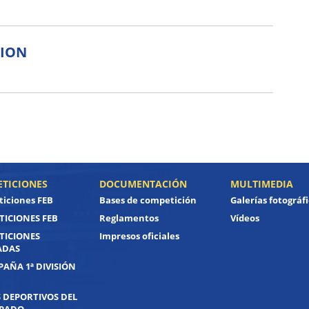
CION
TICIONES
DOCUMENTACIÓN
MULTIMEDIA
iciones FEB
Bases de competición
Galerías fotográf
ICIONES FEB
Reglamentos
Vídeos
TICIONES
Impresos oficiales
ADAS
PAÑA 1ª DIVISIÓN
 DEPORTIVOS DEL