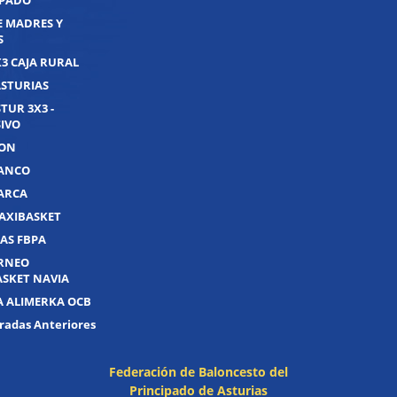
IPADO
E MADRES Y
S
X3 CAJA RURAL
ASTURIAS
TUR 3X3 -
IVO
JON
UANCO
UARCA
AXIBASKET
AS FBPA
ORNEO
ASKET NAVIA
A ALIMERKA OCB
adas Anteriores
Federación de Baloncesto del
Principado de Asturias