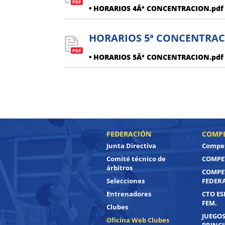
• HORARIOS 4Âª CONCENTRACION.pdf
HORARIOS 5ª CONCENTRA
• HORARIOS 5Âª CONCENTRACION.pdf
FEDERACIÓN
COMPE
Junta Directiva
Compet
Comité técnico de
COMPET
árbitros
COMPE
Selecciones
FEDER
Entrenadores
CTO ES
FEM.
Clubes
JUEGOS
Oficina Web Clubes