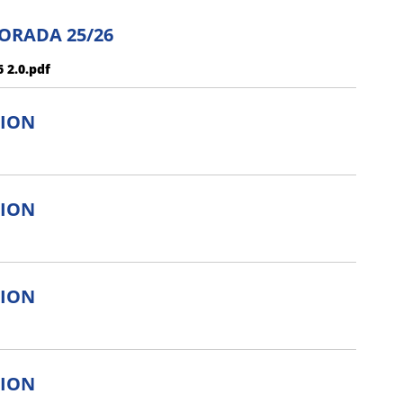
ORADA 25/26
 2.0.pdf
CION
CION
CION
CION