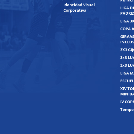
PRINC
Identidad Visual
LIGA D
Corporativa
PADRE
LIGA 3
COPA 
GIRAAS
INCLUS
3X3 GI
3x3 L
3x3 L
LIGA M
ESCUEL
XIV T
MINIB
IV COP
Tempor