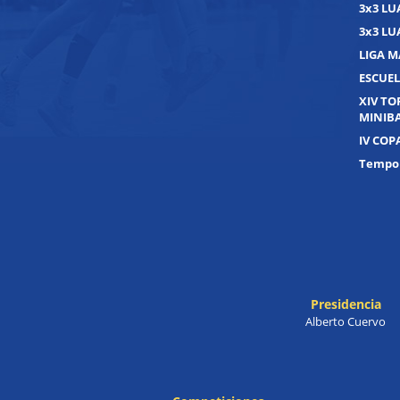
3x3 L
3x3 L
LIGA M
ESCUEL
XIV T
MINIB
IV COP
Tempor
Presidencia
Alberto Cuervo