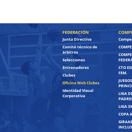
FEDERACIÓN
COMPE
Junta Directiva
Compet
Comité técnico de
COMPET
árbitros
COMPE
Selecciones
FEDER
Entrenadores
CTO ES
FEM.
Clubes
JUEGOS
Oficina Web Clubes
PRINC
Identidad Visual
LIGA D
Corporativa
PADRE
LIGA 3
COPA 
GIRAAS
INCLUS