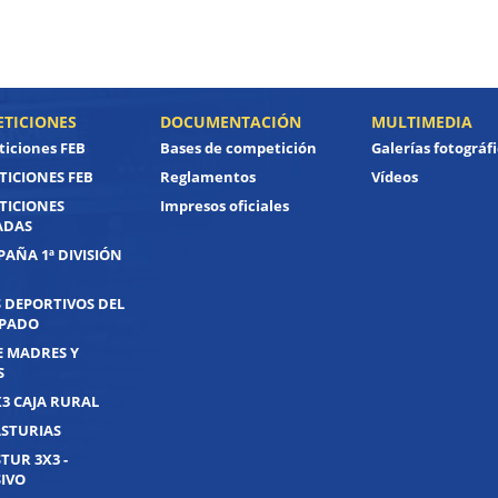
TICIONES
DOCUMENTACIÓN
MULTIMEDIA
iciones FEB
Bases de competición
Galerías fotográf
ICIONES FEB
Reglamentos
Vídeos
TICIONES
Impresos oficiales
ADAS
PAÑA 1ª DIVISIÓN
 DEPORTIVOS DEL
IPADO
E MADRES Y
S
X3 CAJA RURAL
ASTURIAS
TUR 3X3 -
IVO