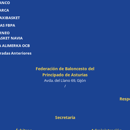
UANCO
UARCA
AXIBASKET
AS FBPA
ORNEO
ASKET NAVIA
A ALIMERKA OCB
adas Anteriores
Federación de Baloncesto del
Principado de Asturias
Avda. del Llano 69, Gijón
/
Resp
Secretaría