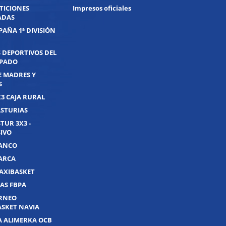
TICIONES
Impresos oficiales
ADAS
PAÑA 1ª DIVISIÓN
 DEPORTIVOS DEL
IPADO
E MADRES Y
S
X3 CAJA RURAL
ASTURIAS
TUR 3X3 -
IVO
UANCO
UARCA
AXIBASKET
AS FBPA
ORNEO
ASKET NAVIA
A ALIMERKA OCB