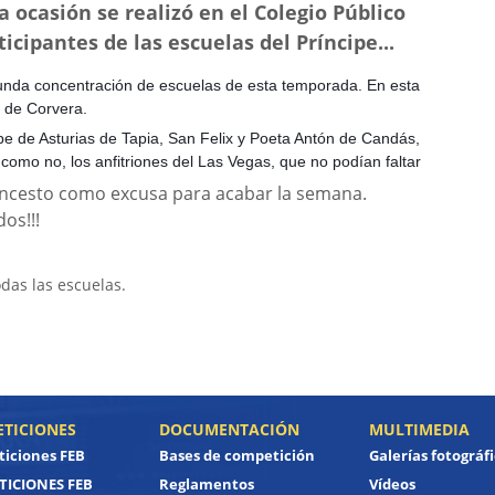
 ocasión se realizó en el Colegio Público
icipantes de las escuelas del Príncipe...
gunda concentración de escuelas de esta temporada. En esta
s de Corvera.
ipe de Asturias de Tapia, San Felix y Poeta Antón de Candás,
como no, los anfitriones del Las Vegas, que no podían faltar
oncesto como e
x
cusa para acabar la semana.
os!!!
das las escuelas.
TICIONES
DOCUMENTACIÓN
MULTIMEDIA
iciones FEB
Bases de competición
Galerías fotográf
ICIONES FEB
Reglamentos
Vídeos