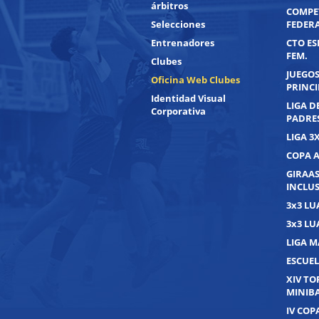
árbitros
COMPE
Selecciones
FEDER
Entrenadores
CTO ES
FEM.
Clubes
JUEGOS
Oficina Web Clubes
PRINC
Identidad Visual
LIGA D
Corporativa
PADRE
LIGA 3
COPA 
GIRAAS
INCLUS
3x3 L
3x3 L
LIGA M
ESCUEL
XIV T
MINIB
IV COP