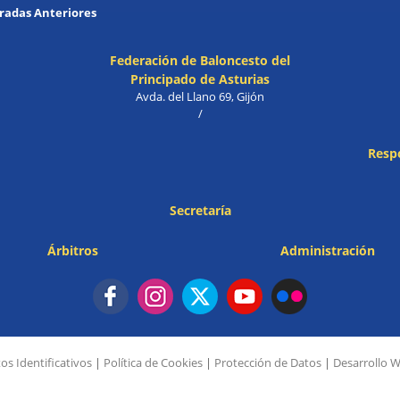
adas Anteriores
Federación de Baloncesto del
Principado de Asturias
Avda. del Llano 69, Gijón
/
Resp
Secretaría
Árbitros
Administración
os Identificativos
|
Política de Cookies
|
Protección de Datos
|
Desarrollo 