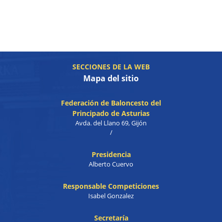
SECCIONES DE LA WEB
Mapa del sitio
Federación de Baloncesto del
Principado de Asturias
Avda. del Llano 69, Gijón
/
Presidencia
Alberto Cuervo
Responsable Competiciones
Isabel Gonzalez
Secretaría