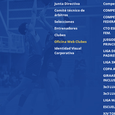
Junta Directiva
Compet
Comité técnico de
COMPET
árbitros
COMPE
Selecciones
FEDER
Entrenadores
CTO ES
FEM.
Clubes
JUEGOS
Oficina Web Clubes
PRINC
Identidad Visual
LIGA D
Corporativa
PADRE
LIGA 3
COPA 
GIRAAS
INCLUS
3x3 L
3x3 L
LIGA M
ESCUEL
XIV T