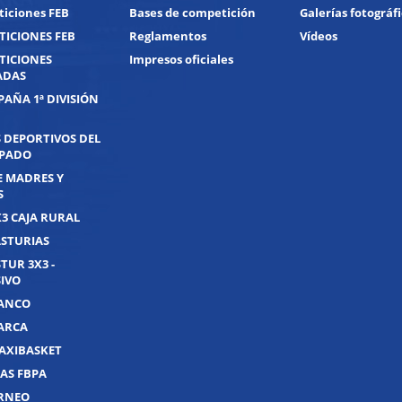
iciones FEB
Bases de competición
Galerías fotográf
ICIONES FEB
Reglamentos
Vídeos
TICIONES
Impresos oficiales
ADAS
PAÑA 1ª DIVISIÓN
 DEPORTIVOS DEL
IPADO
E MADRES Y
S
X3 CAJA RURAL
ASTURIAS
TUR 3X3 -
IVO
UANCO
UARCA
AXIBASKET
AS FBPA
ORNEO