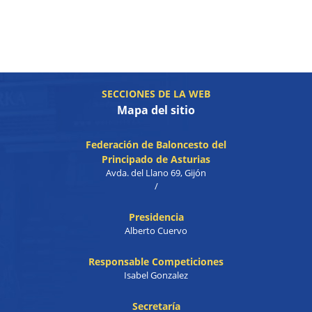
SECCIONES DE LA WEB
Mapa del sitio
Federación de Baloncesto del
Principado de Asturias
Avda. del Llano 69, Gijón
/
Presidencia
Alberto Cuervo
Responsable Competiciones
Isabel Gonzalez
Secretaría