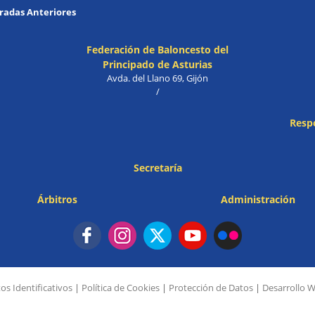
adas Anteriores
Federación de Baloncesto del
Principado de Asturias
Avda. del Llano 69, Gijón
/
Resp
Secretaría
Árbitros
Administración
os Identificativos
|
Política de Cookies
|
Protección de Datos
|
Desarrollo 