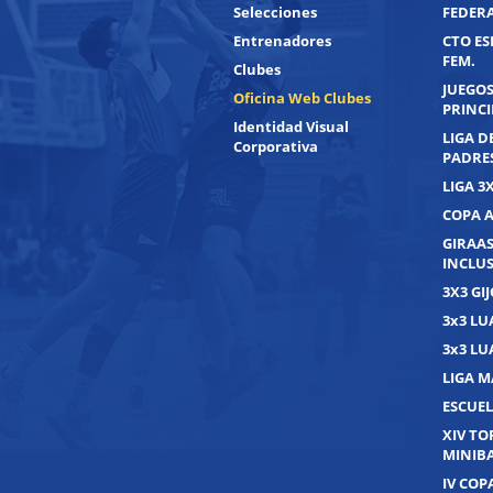
Selecciones
FEDER
Entrenadores
CTO ES
FEM.
Clubes
JUEGOS
Oficina Web Clubes
PRINC
Identidad Visual
LIGA D
Corporativa
PADRE
LIGA 3
COPA 
GIRAAS
INCLUS
3X3 GI
3x3 L
3x3 L
LIGA M
ESCUEL
XIV T
MINIB
IV COP