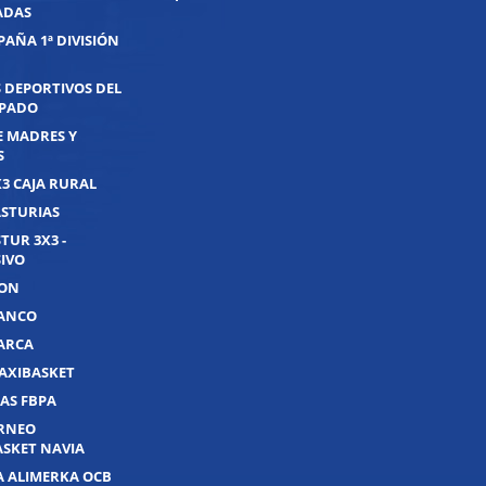
ADAS
PAÑA 1ª DIVISIÓN
 DEPORTIVOS DEL
IPADO
E MADRES Y
S
X3 CAJA RURAL
ASTURIAS
TUR 3X3 -
IVO
JON
UANCO
UARCA
AXIBASKET
AS FBPA
ORNEO
ASKET NAVIA
A ALIMERKA OCB