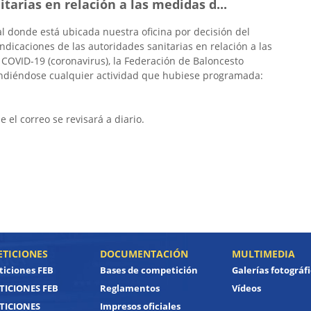
tarias en relación a las medidas d...
al donde está ubicada nuestra oficina por decisión del
indicaciones de las autoridades sanitarias en relación a las
COVID-19 (coronavirus), la Federación de Baloncesto
ndiéndose cualquier actividad que hubiese programada:
el correo se revisará a diario.
TICIONES
DOCUMENTACIÓN
MULTIMEDIA
iciones FEB
Bases de competición
Galerías fotográf
ICIONES FEB
Reglamentos
Vídeos
TICIONES
Impresos oficiales