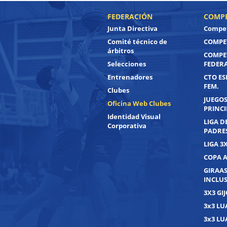
FEDERACIÓN
COMPE
Junta Directiva
Compet
Comité técnico de
COMPET
árbitros
COMPE
Selecciones
FEDER
Entrenadores
CTO ES
FEM.
Clubes
JUEGOS
Oficina Web Clubes
PRINC
Identidad Visual
LIGA D
Corporativa
PADRE
LIGA 3
COPA 
GIRAAS
INCLUS
3X3 GI
3x3 L
3x3 L