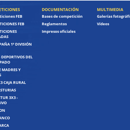
TICIONES
DOCUMENTACIÓN
MULTIMEDIA
iciones FEB
Bases de competición
Galerías fotográf
ICIONES FEB
Reglamentos
Vídeos
TICIONES
Impresos oficiales
ADAS
PAÑA 1ª DIVISIÓN
 DEPORTIVOS DEL
IPADO
E MADRES Y
S
X3 CAJA RURAL
ASTURIAS
TUR 3X3 -
IVO
JON
UANCO
UARCA