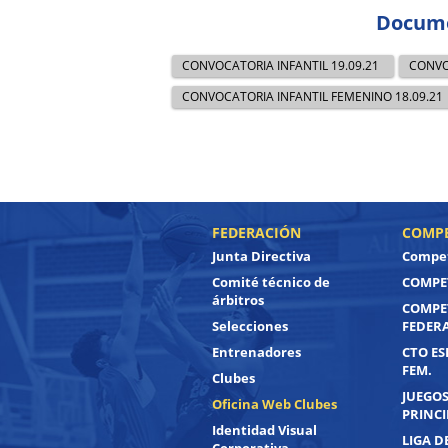
Docume
CONVOCATORIA INFANTIL 19.09.21
CONVO
CONVOCATORIA INFANTIL FEMENINO 18.09.21
FEDERACIÓN
COMPE
Junta Directiva
Compet
Comité técnico de
COMPET
árbitros
COMPE
Selecciones
FEDER
Entrenadores
CTO ES
FEM.
Clubes
JUEGOS
Oficina Web Clubes
PRINC
Identidad Visual
LIGA D