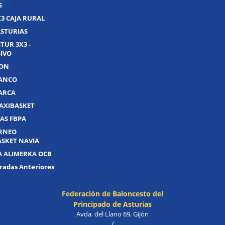
S
X3 CAJA RURAL
ASTURIAS
TUR 3X3 -
IVO
JON
UANCO
UARCA
AXIBASKET
AS FBPA
ORNEO
ASKET NAVIA
A ALIMERKA OCB
adas Anteriores
Federación de Baloncesto del
Principado de Asturias
Avda. del Llano 69, Gijón
/