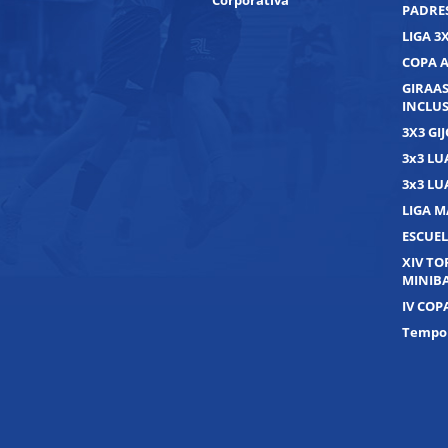
Corporativa
PADRE
LIGA 3
COPA 
GIRAAS
INCLUS
3X3 GI
3x3 L
3x3 L
LIGA M
ESCUEL
XIV T
MINIB
IV COP
Tempor