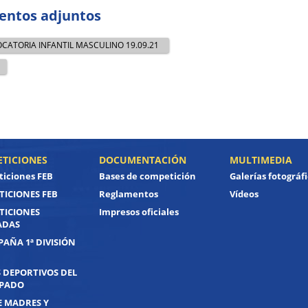
ntos adjuntos
CATORIA INFANTIL MASCULINO 19.09.21
TICIONES
DOCUMENTACIÓN
MULTIMEDIA
iciones FEB
Bases de competición
Galerías fotográf
ICIONES FEB
Reglamentos
Vídeos
TICIONES
Impresos oficiales
ADAS
PAÑA 1ª DIVISIÓN
 DEPORTIVOS DEL
IPADO
E MADRES Y