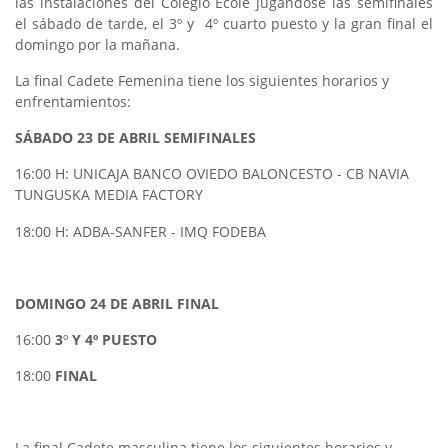
las instalaciones del Colegio École jugandose las semifinales
el sábado de tarde, el 3º y 4º cuarto puesto y la gran final el
domingo por la mañana.
La final Cadete Femenina tiene los siguientes horarios y
enfrentamientos:
SÁBADO 23 DE ABRIL SEMIFINALES
16:00 H: UNICAJA BANCO OVIEDO BALONCESTO - CB NAVIA
TUNGUSKA MEDIA FACTORY
18:00 H: ADBA-SANFER - IMQ FODEBA
DOMINGO 24 DE ABRIL FINAL
16:00
3
º
Y 4º PUESTO
18:00
FINAL
La final Cadete masculina tiene los siguientes horarios y