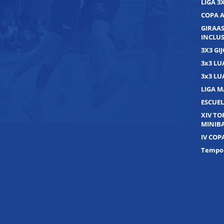
LIGA 3
COPA 
GIRAAS
INCLUS
3X3 GI
3x3 L
3x3 L
LIGA M
ESCUEL
XIV T
MINIB
IV COP
Tempor