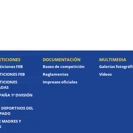
TICIONES
DOCUMENTACIÓN
MULTIMEDIA
iciones FEB
Bases de competición
Galerías fotográf
ICIONES FEB
Reglamentos
Vídeos
TICIONES
Impresos oficiales
ADAS
PAÑA 1ª DIVISIÓN
 DEPORTIVOS DEL
IPADO
E MADRES Y
S