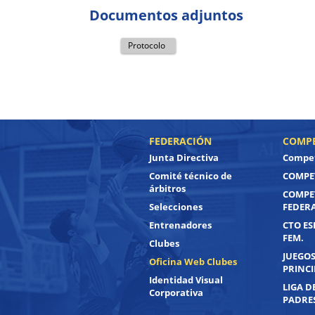
Documentos adjuntos
Protocolo
FEDERACIÓN
COMPE
Junta Directiva
Compet
Comité técnico de
COMPET
árbitros
COMPE
Selecciones
FEDER
Entrenadores
CTO ES
FEM.
Clubes
JUEGOS
Oficina Web Clubes
PRINC
Identidad Visual
LIGA D
Corporativa
PADRE