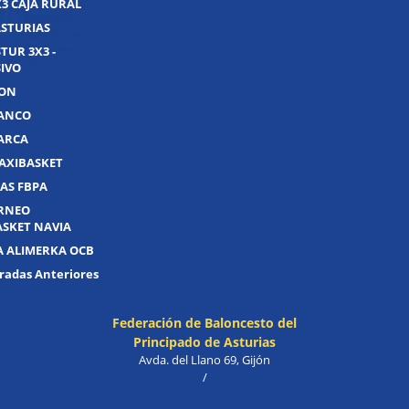
X3 CAJA RURAL
ASTURIAS
TUR 3X3 -
IVO
JON
UANCO
UARCA
AXIBASKET
AS FBPA
ORNEO
ASKET NAVIA
A ALIMERKA OCB
adas Anteriores
Federación de Baloncesto del
Principado de Asturias
Avda. del Llano 69, Gijón
/