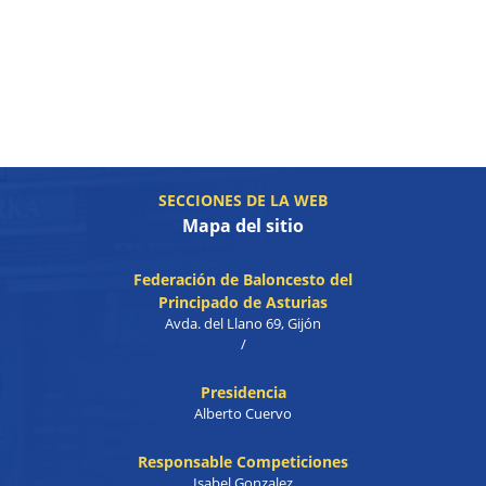
SECCIONES DE LA WEB
Mapa del sitio
Federación de Baloncesto del
Principado de Asturias
Avda. del Llano 69, Gijón
/
Presidencia
Alberto Cuervo
Responsable Competiciones
Isabel Gonzalez