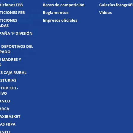
iciones FEB
Bases de competición
Galerías fotográf
ICIONES FEB
Reglamentos
Vídeos
TICIONES
Impresos oficiales
ADAS
PAÑA 1ª DIVISIÓN
 DEPORTIVOS DEL
IPADO
E MADRES Y
S
X3 CAJA RURAL
ASTURIAS
TUR 3X3 -
IVO
UANCO
UARCA
AXIBASKET
AS FBPA
ORNEO