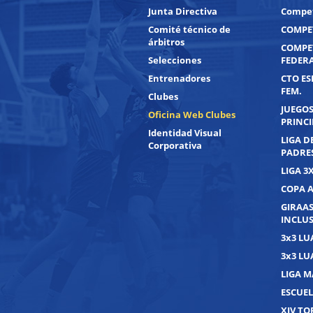
Junta Directiva
Compet
Comité técnico de
COMPET
árbitros
COMPE
Selecciones
FEDER
Entrenadores
CTO ES
FEM.
Clubes
JUEGOS
Oficina Web Clubes
PRINC
Identidad Visual
LIGA D
Corporativa
PADRE
LIGA 3
COPA 
GIRAAS
INCLUS
3x3 L
3x3 L
LIGA M
ESCUEL
XIV T