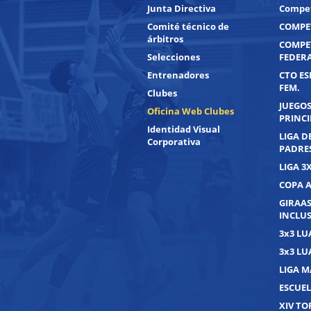
Junta Directiva
Compet
Comité técnico de
COMPET
árbitros
COMPE
Selecciones
FEDER
Entrenadores
CTO ES
FEM.
Clubes
JUEGOS
Oficina Web Clubes
PRINC
Identidad Visual
LIGA D
Corporativa
PADRE
LIGA 3
COPA 
GIRAAS
INCLUS
3x3 L
3x3 L
LIGA M
ESCUEL
XIV T