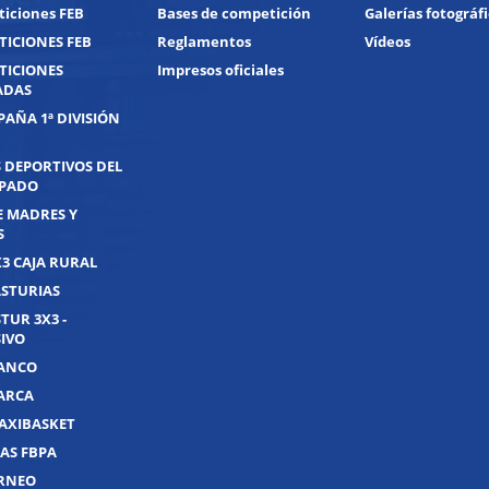
iciones FEB
Bases de competición
Galerías fotográf
ICIONES FEB
Reglamentos
Vídeos
TICIONES
Impresos oficiales
ADAS
PAÑA 1ª DIVISIÓN
 DEPORTIVOS DEL
IPADO
E MADRES Y
S
X3 CAJA RURAL
ASTURIAS
TUR 3X3 -
IVO
UANCO
UARCA
AXIBASKET
AS FBPA
ORNEO