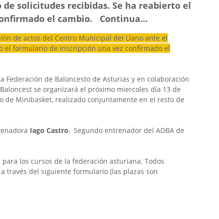
de solicitudes recibidas. Se ha reabierto el
confirmado el cambio. Continua...
lón de actos del Centro Municipal del Llano ante el
o el formulario de inscripción una vez confirmado el
la Federación de Baloncesto de Asturias y en colaboración
Baloncest se organizará el próximo miercoles día 13 de
rio de Minibasket, realizado conjuntamente en el resto de
trenadora
Iago Castro
, Segundo entrenador del ADBA de
 para los cursos de la federación asturiana. Todos
 través del siguiente formulario (las plazas son