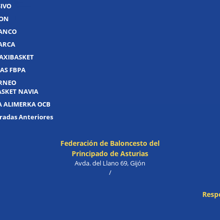
IVO
JON
UANCO
UARCA
AXIBASKET
AS FBPA
ORNEO
ASKET NAVIA
A ALIMERKA OCB
adas Anteriores
Federación de Baloncesto del
Principado de Asturias
Avda. del Llano 69, Gijón
/
Resp