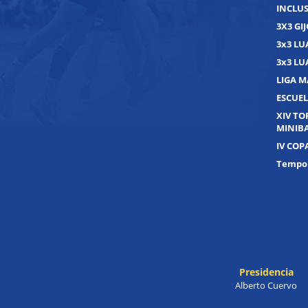
INCLUS
3X3 GI
3x3 L
3x3 L
LIGA M
ESCUEL
XIV T
MINIB
IV COP
Tempor
Presidencia
Alberto Cuervo