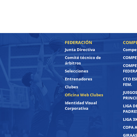
FEDERACIÓN
COMPE
Junta Directiva
Compet
Comité técnico de
COMPET
árbitros
COMPE
Selecciones
FEDER
Entrenadores
CTO ES
FEM.
Clubes
JUEGOS
Oficina Web Clubes
PRINC
Identidad Visual
LIGA D
Corporativa
PADRE
LIGA 3
COPA 
GIRAAS