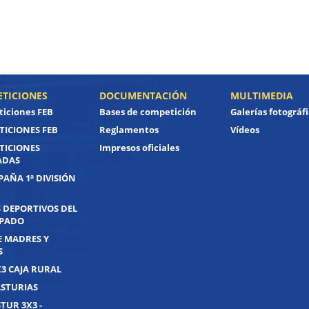
TICIONES
DOCUMENTACIÓN
MULTIMEDIA
iciones FEB
Bases de competición
Galerías fotográf
ICIONES FEB
Reglamentos
Vídeos
TICIONES
Impresos oficiales
ADAS
PAÑA 1ª DIVISIÓN
 DEPORTIVOS DEL
IPADO
E MADRES Y
S
X3 CAJA RURAL
ASTURIAS
TUR 3X3 -