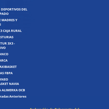
 DEPORTIVOS DEL
IPADO
E MADRES Y
S
X3 CAJA RURAL
ASTURIAS
TUR 3X3 -
IVO
UANCO
UARCA
AXIBASKET
AS FBPA
ORNEO
ASKET NAVIA
A ALIMERKA OCB
adas Anteriores