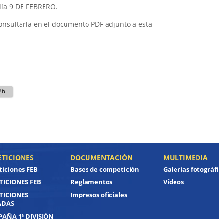
 día 9 DE FEBRERO.
onsultarla en el documento PDF adjunto a esta
26
TICIONES
DOCUMENTACIÓN
MULTIMEDIA
iciones FEB
Bases de competición
Galerías fotográf
ICIONES FEB
Reglamentos
Vídeos
TICIONES
Impresos oficiales
ADAS
PAÑA 1ª DIVISIÓN