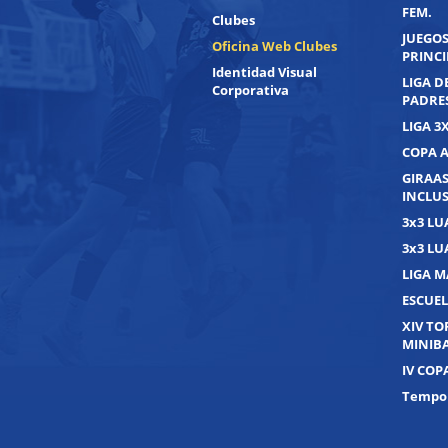
FEM.
Clubes
JUEGOS
Oficina Web Clubes
PRINC
Identidad Visual
LIGA D
Corporativa
PADRE
LIGA 3
COPA 
GIRAAS
INCLUS
3x3 L
3x3 L
LIGA M
ESCUEL
XIV T
MINIB
IV COP
Tempor