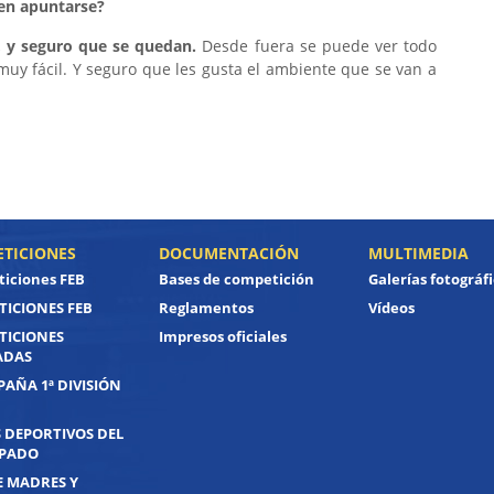
 en apuntarse?
, y seguro que se quedan.
Desde fuera se puede ver todo
uy fácil. Y seguro que les gusta el ambiente que se van a
TICIONES
DOCUMENTACIÓN
MULTIMEDIA
iciones FEB
Bases de competición
Galerías fotográf
ICIONES FEB
Reglamentos
Vídeos
TICIONES
Impresos oficiales
ADAS
PAÑA 1ª DIVISIÓN
 DEPORTIVOS DEL
IPADO
E MADRES Y