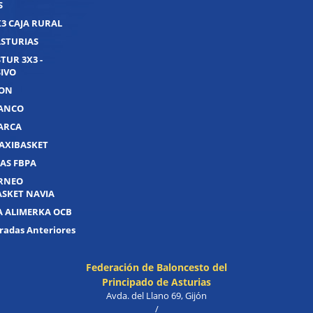
S
X3 CAJA RURAL
ASTURIAS
TUR 3X3 -
IVO
JON
UANCO
UARCA
AXIBASKET
AS FBPA
ORNEO
ASKET NAVIA
A ALIMERKA OCB
adas Anteriores
Federación de Baloncesto del
Principado de Asturias
Avda. del Llano 69, Gijón
/