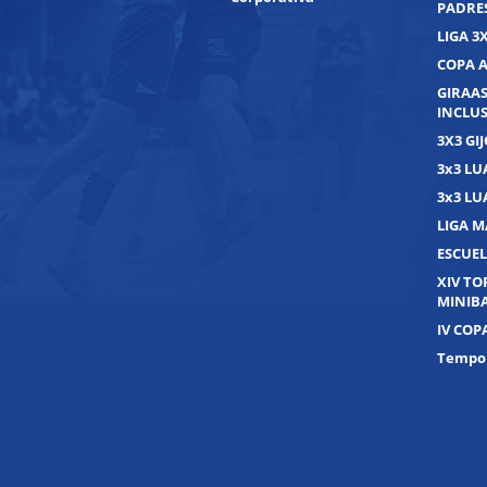
PADRE
LIGA 3
COPA 
GIRAAS
INCLUS
3X3 GI
3x3 L
3x3 L
LIGA M
ESCUEL
XIV T
MINIB
IV COP
Tempor