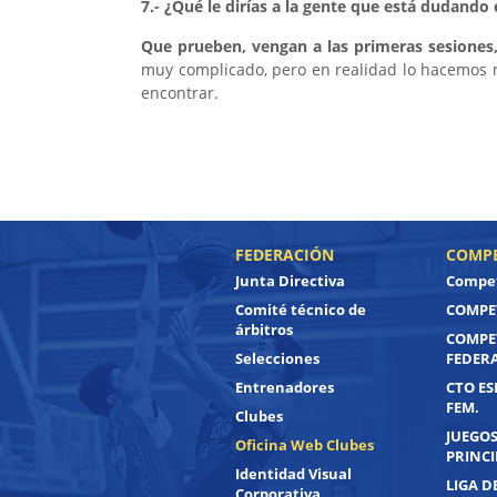
7.- ¿Qué le dirías a la gente que está dudando
Que prueben, vengan a las primeras sesiones
muy complicado, pero en realidad lo hacemos m
encontrar.
FEDERACIÓN
COMPE
Junta Directiva
Compet
Comité técnico de
COMPET
árbitros
COMPE
Selecciones
FEDER
Entrenadores
CTO ES
FEM.
Clubes
JUEGOS
Oficina Web Clubes
PRINC
Identidad Visual
LIGA D
Corporativa