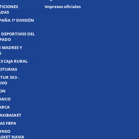
TICIONES
Impresos oficiales
ADAS
PAÑA 1ª DIVISIÓN
 DEPORTIVOS DEL
IPADO
E MADRES Y
S
X3 CAJA RURAL
ASTURIAS
TUR 3X3 -
IVO
JON
UANCO
UARCA
AXIBASKET
AS FBPA
ORNEO
ASKET NAVIA