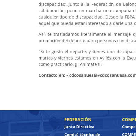
discapacidad, junto a la Federación de Balon
colaboración, pone en marcha una campaña d
cualquier tipo de discapacidad. Desde la FBP
aquel que pueda estar interesado a darle una 
Así, te trasladamos literalmente el mensaje 
promoción del deporte para personas con disc
"Si te gusta el deporte, y tienes una discapac
martes y viernes estamos en Avilés con la Esc
como practicarlo. ¡¡¡ Anímate !!!"
Contacto en: - cdcosanuesa@cdcosanuesa.com
FEDERACIÓN
COMPE
Junta Directiva
Compet
Comité técnico de
COMPET