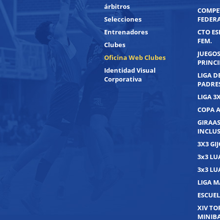
árbitros
COMPE
Selecciones
FEDER
Entrenadores
CTO ES
FEM.
Clubes
JUEGOS
Oficina Web Clubes
PRINC
Identidad Visual
LIGA D
Corporativa
PADRE
LIGA 3
COPA 
GIRAAS
INCLUS
3X3 GI
3x3 L
3x3 L
LIGA M
ESCUEL
XIV T
MINIB