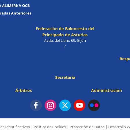
A ALIMERKA OCB
adas Anteriores
Federación de Baloncesto del
Principado de Asturias
Avda. del Llano 69, Gijón
/
Resp
Secretaría
Árbitros
Administración
os Identificativos
|
Política de Cookies
|
Protección de Datos
|
Desarrollo 