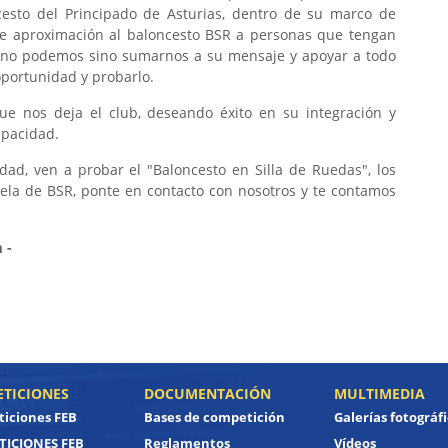
cesto del Principado de Asturias, dentro de su marco de
e aproximación al baloncesto BSR a personas que tengan
A no podemos sino sumarnos a su mensaje y apoyar a todo
oportunidad y probarlo.
que nos deja el club, deseando éxito en su integración y
apacidad.
idad, ven a probar el "Baloncesto en Silla de Ruedas", los
uela de BSR, ponte en contacto con nosotros y te contamos
 -
TICIONES
DOCUMENTACIÓN
MULTIMEDIA
iciones FEB
Bases de competición
Galerías fotográf
ICIONES FEB
Reglamentos
Vídeos