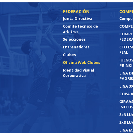
FEDERACIÓN
COMPE
Junta Directiva
Compet
Comité técnico de
COMPET
árbitros
COMPE
Selecciones
FEDER
Entrenadores
CTO ES
FEM.
Clubes
JUEGOS
Oficina Web Clubes
PRINC
Identidad Visual
LIGA D
Corporativa
PADRE
LIGA 3
COPA 
GIRAAS
INCLUS
3x3 L
3x3 L
LIGA M