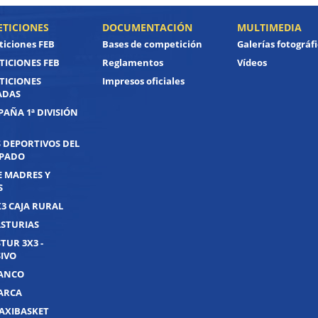
TICIONES
DOCUMENTACIÓN
MULTIMEDIA
iciones FEB
Bases de competición
Galerías fotográf
ICIONES FEB
Reglamentos
Vídeos
TICIONES
Impresos oficiales
ADAS
PAÑA 1ª DIVISIÓN
 DEPORTIVOS DEL
IPADO
E MADRES Y
S
X3 CAJA RURAL
ASTURIAS
TUR 3X3 -
IVO
UANCO
UARCA
AXIBASKET