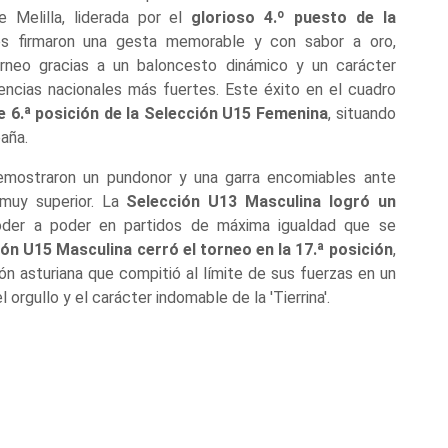
Melilla, liderada por el
glorioso 4.º puesto de la
es firmaron una gesta memorable y con sabor a oro,
orneo gracias a un baloncesto dinámico y un carácter
tencias nacionales más fuertes. Este éxito en el cuadro
e 6.ª posición de la Selección U15 Femenina
, situando
aña.
demostraron un pundonor y una garra encomiables ante
muy superior. La
Selección U13 Masculina logró un
oder a poder en partidos de máxima igualdad que se
ón U15 Masculina cerró el torneo en la 17.ª posición
,
ón asturiana que compitió al límite de sus fuerzas en un
 orgullo y el carácter indomable de la 'Tierrina'.