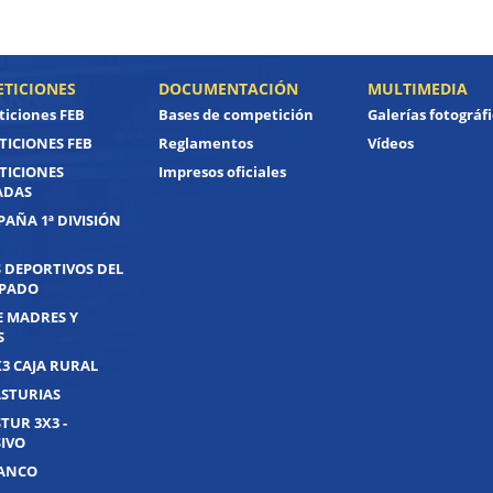
TICIONES
DOCUMENTACIÓN
MULTIMEDIA
iciones FEB
Bases de competición
Galerías fotográf
ICIONES FEB
Reglamentos
Vídeos
TICIONES
Impresos oficiales
ADAS
PAÑA 1ª DIVISIÓN
 DEPORTIVOS DEL
IPADO
E MADRES Y
S
X3 CAJA RURAL
ASTURIAS
TUR 3X3 -
IVO
UANCO