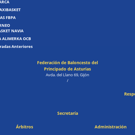
UARCA
AXIBASKET
AS FBPA
ORNEO
ASKET NAVIA
A ALIMERKA OCB
adas Anteriores
Federación de Baloncesto del
Principado de Asturias
Avda. del Llano 69, Gijón
/
Resp
Secretaría
Árbitros
Administración