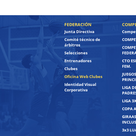
FEDERACIÓN
COMPE
Junta Directiva
Compet
Comité técnico de
COMPET
árbitros
COMPE
Selecciones
FEDER
Entrenadores
CTO ES
FEM.
Clubes
JUEGOS
Oficina Web Clubes
PRINC
Identidad Visual
LIGA D
Corporativa
PADRE
LIGA 3
COPA 
GIRAAS
INCLUS
3x3 L