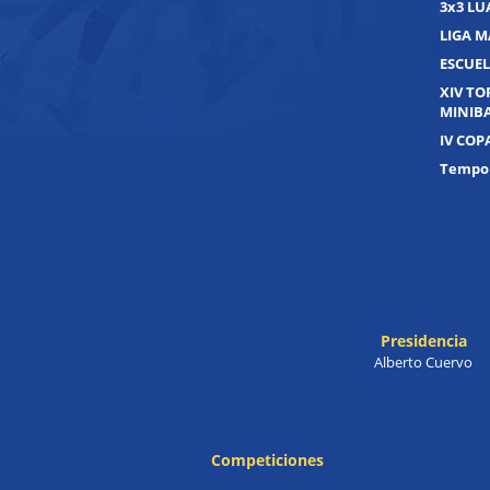
3x3 L
LIGA M
ESCUEL
XIV T
MINIB
IV COP
Tempor
Presidencia
Alberto Cuervo
Competiciones