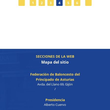
1
2
3
4
5
6
SECCIONES DE LA WEB
Mapa del sitio
Federación de Baloncesto del
Principado de Asturias
Avda. del Llano 69, Gijón
/
Presidencia
Alberto Cuervo