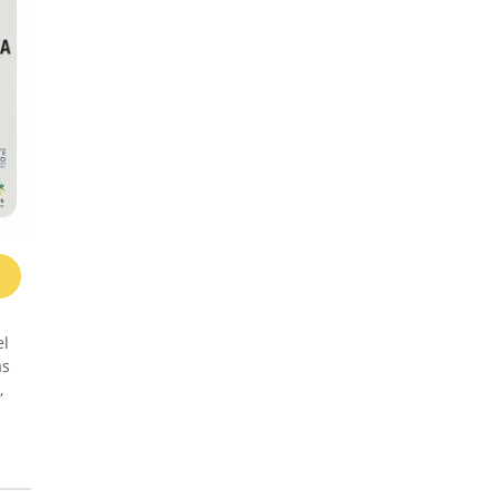
el
as
,