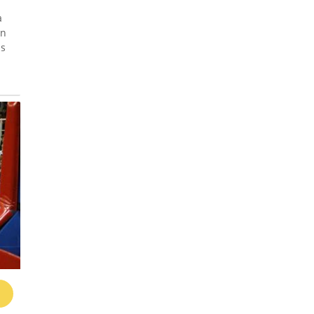
a
en
as