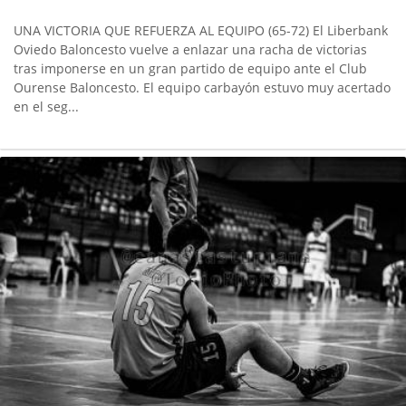
UNA VICTORIA QUE REFUERZA AL EQUIPO (65-72) El Liberbank
Oviedo Baloncesto vuelve a enlazar una racha de victorias
tras imponerse en un gran partido de equipo ante el Club
Ourense Baloncesto. El equipo carbayón estuvo muy acertado
en el seg...