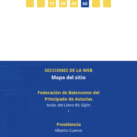
57
58
59
60
SECCIONES DE LA WEB
Mapa del sitio
Federación de Baloncesto del
Principado de Asturias
Avda. del Llano 69, Gijón
/
Presidencia
Alberto Cuervo